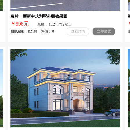
農村一層新中式別墅外觀效果圖
￥598元
規格： 15.24m*12.61m
圖紙編號：BZ181 評價： 0
圖
查看詳情
立即購買