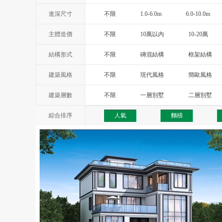
進深尺寸
不限
1.0-6.0m
6.0-10.0m
主體造價
不限
10萬以內
10-20萬
結構形式
不限
磚混結構
框架結構
建築風格
不限
現代風格
簡歐風格
西班牙風格
地中海風格
托
建築層數
不限
一層別墅
二層別墅
綜合排序
人氣
麵積