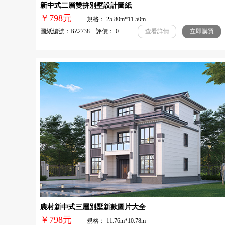
新中式二層雙拚別墅設計圖紙
￥798元
規格： 25.80m*11.50m
圖紙編號：BZ2738 評價： 0
查看詳情
立即購買
農村新中式三層別墅新款圖片大全
￥798元
規格： 11.76m*10.78m