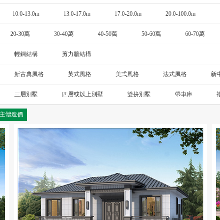
10.0-13.0m
13.0-17.0m
17.0-20.0m
20.0-100.0m
20-30萬
30-40萬
40-50萬
50-60萬
60-70萬
輕鋼結構
剪力牆結構
新古典風格
英式風格
美式風格
法式風格
新
斯卡納
三層別墅
四層或以上別墅
雙拚別墅
帶車庫
主體造價