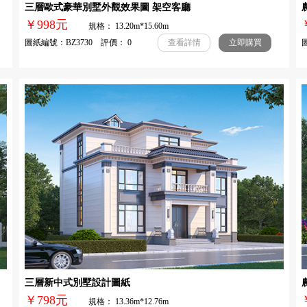
三層歐式豪華別墅外觀效果圖 架空客廳
￥998元
規格： 13.20m*15.60m
圖紙編號：BZ3730 評價： 0
圖
查看詳情
立即購買
三層新中式別墅設計圖紙
￥798元
規格： 13.36m*12.76m