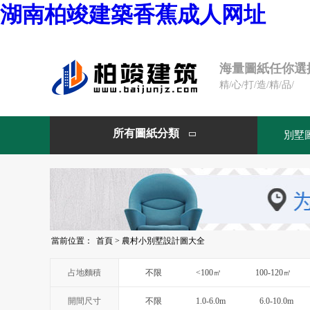
湖南柏竣建築香蕉成人网址
海量圖紙任你選
精/心/打/造/精/品/
所有圖紙分類
別墅

當前位置：
首頁
>
農村小別墅設計圖大全
占地麵積
不限
<100㎡
100-120㎡
開間尺寸
不限
1.0-6.0m
6.0-10.0m