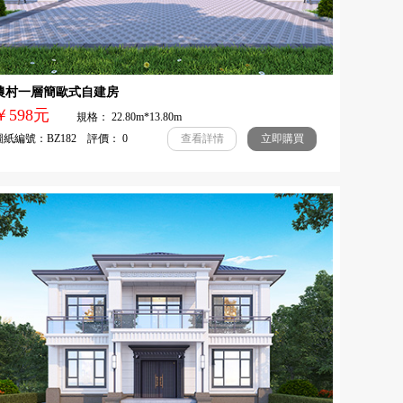
農村一層簡歐式自建房
￥598元
規格： 22.80m*13.80m
紙編號：BZ182 評價： 0
查看詳情
立即購買