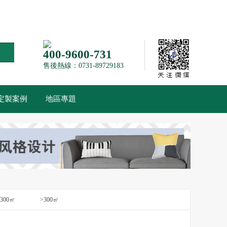
索
400-9600-731
售後熱線：0731-89729183
定製案例
地區專題
-300㎡
>300㎡