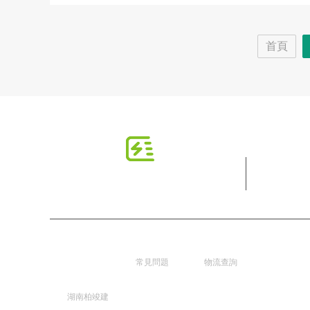
首頁
湖南柏竣
新手指南
配送服務
建築香蕉
常見問題
物流查詢
成人网址
湖南柏竣建