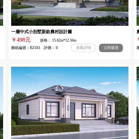
一層中式小別墅新款農村設計圖
￥498元
規格： 15.62m*12.56m
圖紙編號：BZ183 評價： 0
圖
查看詳情
立即購買