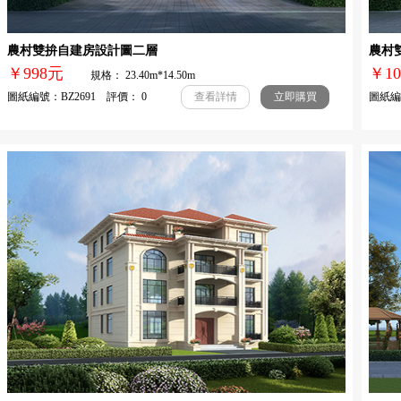
農村雙拚自建房設計圖二層
農村
￥998元
￥1
規格： 23.40m*14.50m
圖紙編號：BZ2691 評價： 0
圖紙編號
查看詳情
立即購買