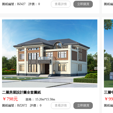
圖紙編號：BZ427 評價： 0
圖紙編號
查看詳情
立即購買
快速導航
二層房屋設計圖全套圖紙
三層
￥798元
￥
規格： 15.20m*15.50m
圖紙編號：BZ2672 評價： 0
圖紙編號
查看詳情
立即購買