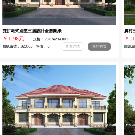
雙拚歐式別墅三層設計全套圖紙
農村
￥1198元
￥1
規格： 28.07m*14.00m
圖紙編號：BZ3555 評價： 0
圖紙編號
查看詳情
立即購買