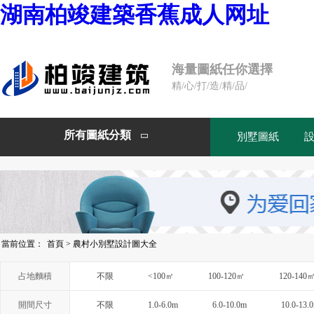
湖南柏竣建築香蕉成人网址
海量圖紙任你選擇
精/心/打/造/精/品/
所有圖紙分類
別墅圖紙

當前位置：
首頁
>
農村小別墅設計圖大全
占地麵積
不限
<100㎡
100-120㎡
120-140
開間尺寸
不限
1.0-6.0m
6.0-10.0m
10.0-13.