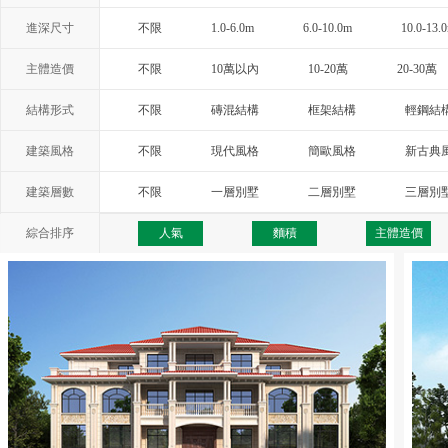
進深尺寸
不限
1.0-6.0m
6.0-10.0m
10.0-13.
主體造價
不限
10萬以內
10-20萬
20-30萬
結構形式
不限
磚混結構
框架結構
輕鋼結
建築風格
不限
現代風格
簡歐風格
新古典
西班牙風格
地中海風格
托斯卡納
建築層數
不限
一層別墅
二層別墅
三層別
綜合排序
人氣
麵積
主體造價