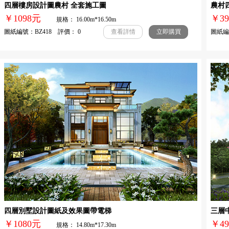
四層樓房設計圖農村 全套施工圖
農村
￥1098元
￥3
規格： 16.00m*16.50m
圖紙編號：BZ418 評價： 0
圖紙編號
查看詳情
立即購買
四層別墅設計圖紙及效果圖帶電梯
三層
￥1080元
￥4
規格： 14.80m*17.30m