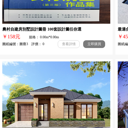
農村自建房別墅設計圖冊 100套設計圖任你選
最適
￥158元
￥
規格： 0.00m*0.00m
圖紙編號：圖冊3 評價： 0
圖紙編號
查看詳情
立即購買