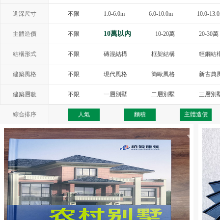
進深尺寸
不限
1.0-6.0m
6.0-10.0m
10.0-13.
10萬以內
主體造價
不限
10-20萬
20-30萬
結構形式
不限
磚混結構
框架結構
輕鋼結
建築風格
不限
現代風格
簡歐風格
新古典
西班牙風格
地中海風格
托斯卡納
建築層數
不限
一層別墅
二層別墅
三層別
綜合排序
人氣
麵積
主體造價