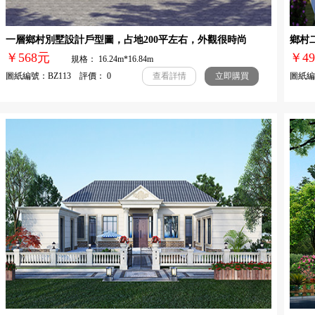
一層鄉村別墅設計戶型圖，占地200平左右，外觀很時尚
鄉村
￥568元
￥
規格： 16.24m*16.84m
圖紙編號：BZ113 評價： 0
圖紙編號
查看詳情
立即購買