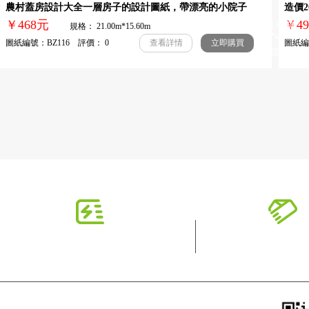
農村蓋房設計大全一層房子的設計圖紙，帶漂亮的小院子
造價
￥468元
￥
快速導航
規格： 21.00m*15.60m
圖紙編號：BZ116 評價： 0
圖紙編號
查看詳情
立即購買
湖南柏竣
新手指南
配送服務