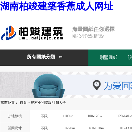
湖南柏竣建築香蕉成人网址
海量圖紙任你選擇
精/心/打/造/精/品/
所有圖紙分類
別墅圖紙

當前位置：
首頁
>
農村小別墅設計圖大全
占地麵積
不限
<100㎡
100-120㎡
120-140
開間尺寸
不限
1.0-6.0m
6.0-10.0m
10.0-13.