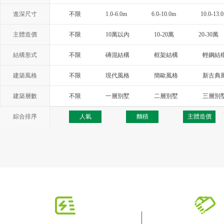
進深尺寸
不限
1.0-6.0m
6.0-10.0m
10.0-13.
主體造價
不限
10萬以內
10-20萬
20-30萬
結構形式
不限
磚混結構
框架結構
輕鋼結
建築風格
不限
現代風格
簡歐風格
新古典
西班牙風格
地中海風格
托斯卡納
建築層數
不限
一層別墅
二層別墅
三層別
綜合排序
人氣
麵積
主體造價
快速導航