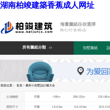
湖南柏竣建築香蕉成人网址
海量圖紙任你選擇
精/心/打/造/精/品/
所有圖紙分類
別墅圖紙

當前位置：
首頁
>
農村小別墅設計圖大全
占地麵積
不限
<100㎡
100-120㎡
120-140
開間尺寸
不限
1.0-6.0m
6.0-10.0m
10.0-13.