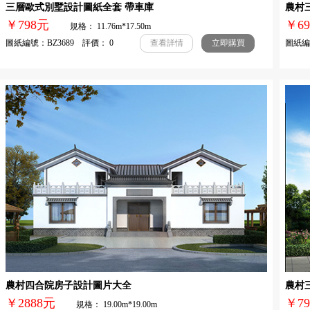
三層歐式別墅設計圖紙全套 帶車庫
農村
￥798元
￥
規格： 11.76m*17.50m
圖紙編號：BZ3689 評價： 0
圖紙編號
查看詳情
立即購買
農村四合院房子設計圖片大全
農村
￥2888元
￥
規格： 19.00m*19.00m