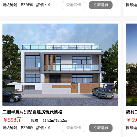
圖紙編號：BZ2696 評價： 0
圖紙編號
查看詳情
立即購買
快速導航
二層半農村別墅自建房現代風格
鄉村
￥598元
￥
規格： 11.92m*19.52m
圖紙編號：BZ2689 評價： 0
圖紙編號
查看詳情
立即購買