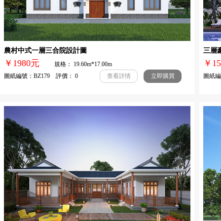
農村中式一層三合院設計圖
三層
￥1980元
￥1
規格： 19.60m*17.00m
圖紙編號：BZ179 評價： 0
圖紙編號
查看詳情
立即購買