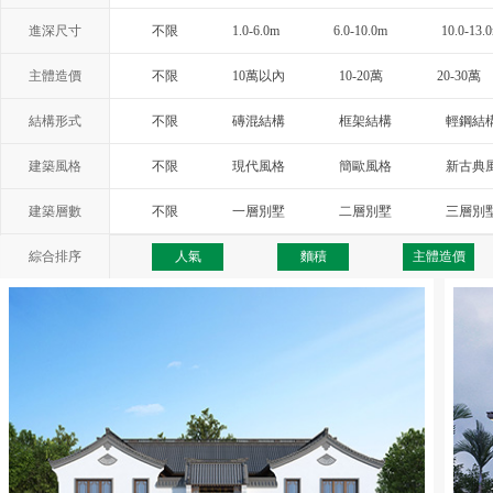
進深尺寸
不限
1.0-6.0m
6.0-10.0m
10.0-13.
主體造價
不限
10萬以內
10-20萬
20-30萬
結構形式
不限
磚混結構
框架結構
輕鋼結
建築風格
不限
現代風格
簡歐風格
新古典
西班牙風格
地中海風格
托斯卡納
建築層數
不限
一層別墅
二層別墅
三層別
綜合排序
人氣
麵積
主體造價