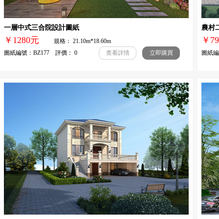
一層中式三合院設計圖紙
農村
￥1280元
￥
規格： 21.10m*18.60m
圖紙編號：BZ177 評價： 0
圖紙編號
查看詳情
立即購買