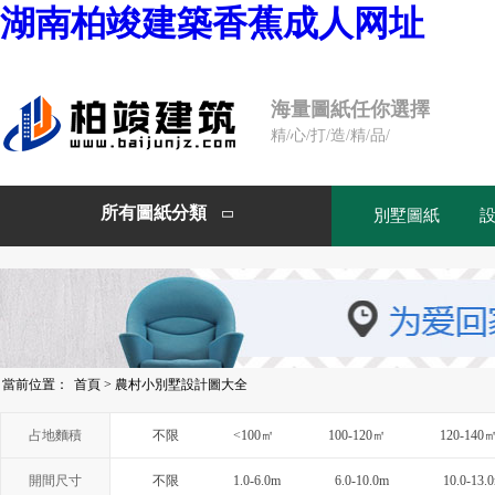
湖南柏竣建築香蕉成人网址
海量圖紙任你選擇
精/心/打/造/精/品/
所有圖紙分類
別墅圖紙

當前位置：
首頁
>
農村小別墅設計圖大全
占地麵積
不限
<100㎡
100-120㎡
120-140
開間尺寸
不限
1.0-6.0m
6.0-10.0m
10.0-13.