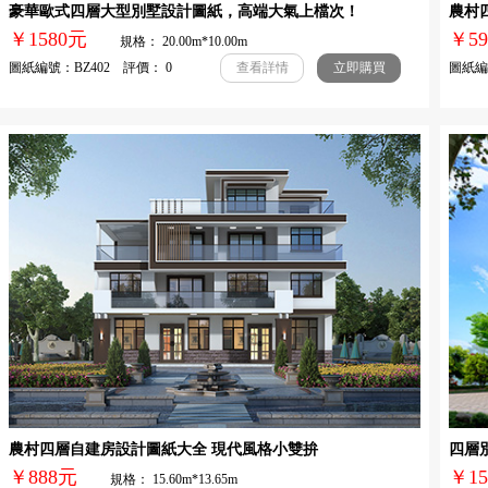
豪華歐式四層大型別墅設計圖紙，高端大氣上檔次！
農村
￥1580元
￥
規格： 20.00m*10.00m
圖紙編號：BZ402 評價： 0
圖紙編號
查看詳情
立即購買
農村四層自建房設計圖紙大全 現代風格小雙拚
四層
￥888元
￥1
規格： 15.60m*13.65m