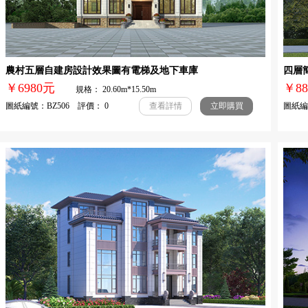
農村五層自建房設計效果圖有電梯及地下車庫
四層
￥6980元
￥
規格： 20.60m*15.50m
圖紙編號：BZ506 評價： 0
圖紙編號
查看詳情
立即購買