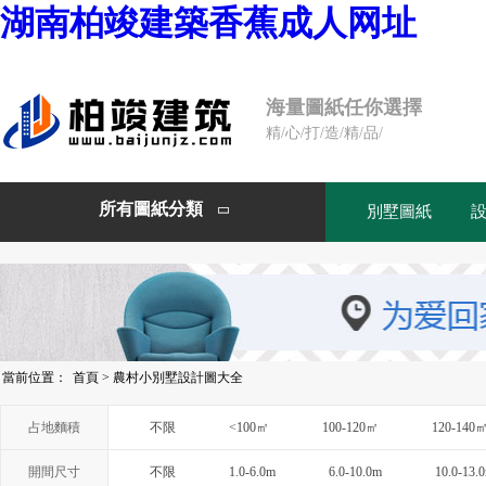
湖南柏竣建築香蕉成人网址
海量圖紙任你選擇
精/心/打/造/精/品/
所有圖紙分類
別墅圖紙

當前位置：
首頁
>
農村小別墅設計圖大全
占地麵積
不限
<100㎡
100-120㎡
120-140
開間尺寸
不限
1.0-6.0m
6.0-10.0m
10.0-13.