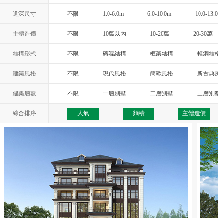
進深尺寸
不限
1.0-6.0m
6.0-10.0m
10.0-13.
主體造價
不限
10萬以內
10-20萬
20-30萬
結構形式
不限
磚混結構
框架結構
輕鋼結
建築風格
不限
現代風格
簡歐風格
新古典
西班牙風格
地中海風格
托斯卡納
建築層數
不限
一層別墅
二層別墅
三層別
綜合排序
人氣
麵積
主體造價