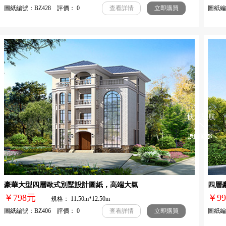
圖紙編號：BZ428 評價： 0
圖紙編號
查看詳情
立即購買
快速導航
豪華大型四層歐式別墅設計圖紙，高端大氣
四層豪
￥798元
￥
規格： 11.50m*12.50m
圖紙編號：BZ406 評價： 0
圖紙編號
查看詳情
立即購買