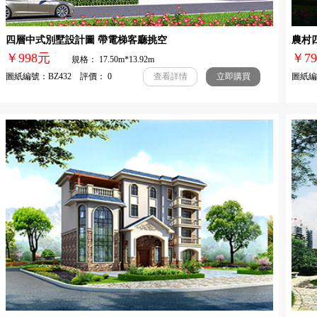
四層中式別墅設計圖 帶電梯客廳挑空
農村
￥998元
￥
規格： 17.50m*13.92m
圖紙編號：BZ432 評價： 0
圖紙編號
查看詳情
立即購買