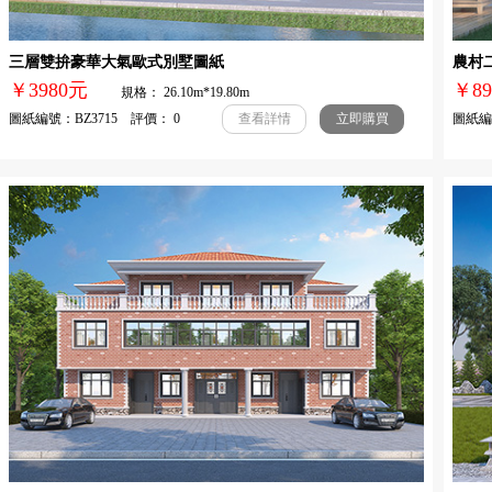
三層雙拚豪華大氣歐式別墅圖紙
農村
￥3980元
￥
規格： 26.10m*19.80m
圖紙編號：BZ3715 評價： 0
圖紙編號
查看詳情
立即購買