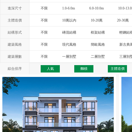
進深尺寸
不限
1.0-6.0m
6.0-10.0m
10.0-13.
主體造價
不限
10萬以內
10-20萬
20-30萬
結構形式
不限
磚混結構
框架結構
輕鋼結
建築風格
不限
現代風格
簡歐風格
新古典
西班牙風格
地中海風格
托斯卡納
建築層數
不限
一層別墅
二層別墅
三層別
綜合排序
人氣
麵積
主體造價