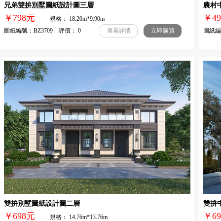
兄弟雙拚別墅圖紙設計圖三層
農村
￥798元
￥4
規格： 18.20m*9.90m
圖紙編號：BZ3709 評價： 0
圖紙編號
查看詳情
立即購買
雙拚別墅圖紙設計圖二層
雙拚
￥698元
￥
規格： 14.76m*13.76m