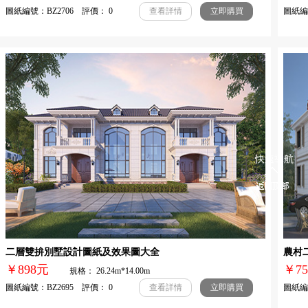
圖紙編號：BZ2706 評價： 0
圖紙編號
查看詳情
立即購買
快速導航
二層雙拚別墅設計圖紙及效果圖大全
農村
￥898元
￥
規格： 26.24m*14.00m
圖紙編號：BZ2695 評價： 0
圖紙編號
查看詳情
立即購買