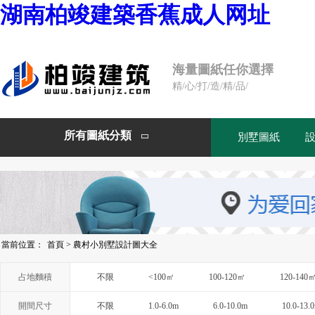
湖南柏竣建築香蕉成人网址
海量圖紙任你選擇
精/心/打/造/精/品/
所有圖紙分類
別墅圖紙

當前位置：
首頁
>
農村小別墅設計圖大全
占地麵積
不限
<100㎡
100-120㎡
120-140
開間尺寸
不限
1.0-6.0m
6.0-10.0m
10.0-13.