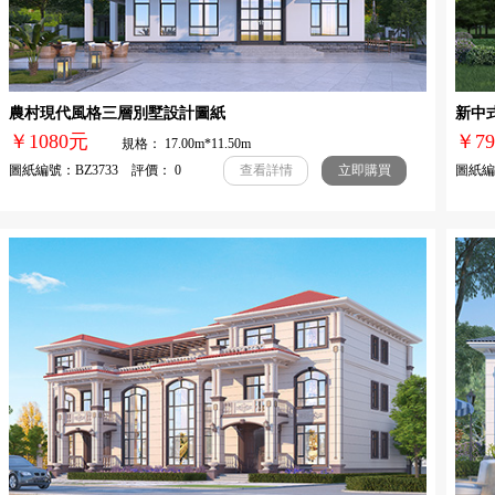
農村現代風格三層別墅設計圖紙
新中
￥1080元
￥
規格： 17.00m*11.50m
圖紙編號：BZ3733 評價： 0
圖紙編號
查看詳情
立即購買